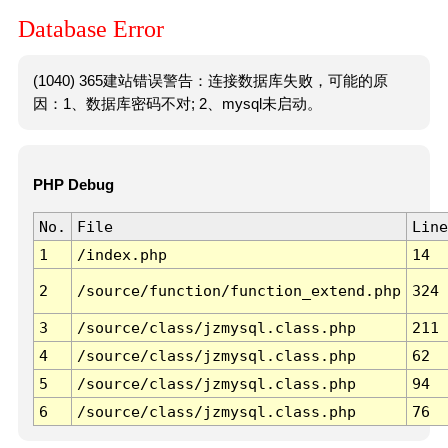
Database Error
(1040) 365建站错误警告：连接数据库失败，可能的原
因：1、数据库密码不对; 2、mysql未启动。
PHP Debug
No.
File
Line
1
/index.php
14
2
/source/function/function_extend.php
324
3
/source/class/jzmysql.class.php
211
4
/source/class/jzmysql.class.php
62
5
/source/class/jzmysql.class.php
94
6
/source/class/jzmysql.class.php
76