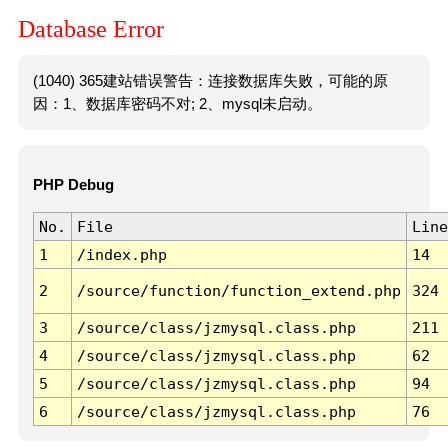
Database Error
(1040) 365建站错误警告：连接数据库失败，可能的原
因：1、数据库密码不对; 2、mysql未启动。
PHP Debug
No.
File
Line
1
/index.php
14
2
/source/function/function_extend.php
324
3
/source/class/jzmysql.class.php
211
4
/source/class/jzmysql.class.php
62
5
/source/class/jzmysql.class.php
94
6
/source/class/jzmysql.class.php
76