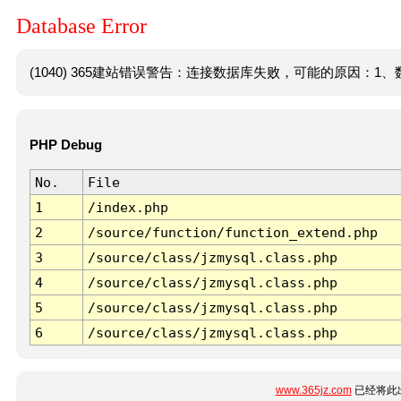
Database Error
(1040) 365建站错误警告：连接数据库失败，可能的原因：1、数
PHP Debug
No.
File
1
/index.php
2
/source/function/function_extend.php
3
/source/class/jzmysql.class.php
4
/source/class/jzmysql.class.php
5
/source/class/jzmysql.class.php
6
/source/class/jzmysql.class.php
www.365jz.com
已经将此