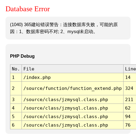
Database Error
(1040) 365建站错误警告：连接数据库失败，可能的原
因：1、数据库密码不对; 2、mysql未启动。
PHP Debug
No.
File
Line
1
/index.php
14
2
/source/function/function_extend.php
324
3
/source/class/jzmysql.class.php
211
4
/source/class/jzmysql.class.php
62
5
/source/class/jzmysql.class.php
94
6
/source/class/jzmysql.class.php
76