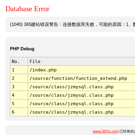
Database Error
(1040) 365建站错误警告：连接数据库失败，可能的原因：1、数
PHP Debug
No.
File
1
/index.php
2
/source/function/function_extend.php
3
/source/class/jzmysql.class.php
4
/source/class/jzmysql.class.php
5
/source/class/jzmysql.class.php
6
/source/class/jzmysql.class.php
www.365jz.com
已经将此