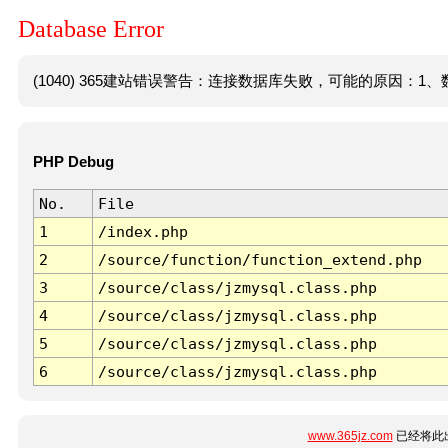
Database Error
(1040) 365建站错误警告：连接数据库失败，可能的原因：1、数
PHP Debug
No.
File
1
/index.php
2
/source/function/function_extend.php
3
/source/class/jzmysql.class.php
4
/source/class/jzmysql.class.php
5
/source/class/jzmysql.class.php
6
/source/class/jzmysql.class.php
www.365jz.com
已经将此