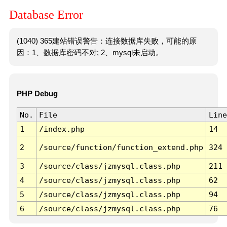
Database Error
(1040) 365建站错误警告：连接数据库失败，可能的原
因：1、数据库密码不对; 2、mysql未启动。
PHP Debug
No.
File
Line
1
/index.php
14
2
/source/function/function_extend.php
324
3
/source/class/jzmysql.class.php
211
4
/source/class/jzmysql.class.php
62
5
/source/class/jzmysql.class.php
94
6
/source/class/jzmysql.class.php
76