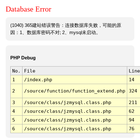
Database Error
(1040) 365建站错误警告：连接数据库失败，可能的原
因：1、数据库密码不对; 2、mysql未启动。
PHP Debug
No.
File
Line
1
/index.php
14
2
/source/function/function_extend.php
324
3
/source/class/jzmysql.class.php
211
4
/source/class/jzmysql.class.php
62
5
/source/class/jzmysql.class.php
94
6
/source/class/jzmysql.class.php
76