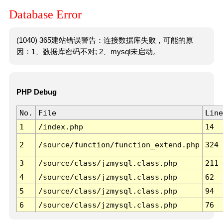
Database Error
(1040) 365建站错误警告：连接数据库失败，可能的原
因：1、数据库密码不对; 2、mysql未启动。
PHP Debug
No.
File
Line
1
/index.php
14
2
/source/function/function_extend.php
324
3
/source/class/jzmysql.class.php
211
4
/source/class/jzmysql.class.php
62
5
/source/class/jzmysql.class.php
94
6
/source/class/jzmysql.class.php
76