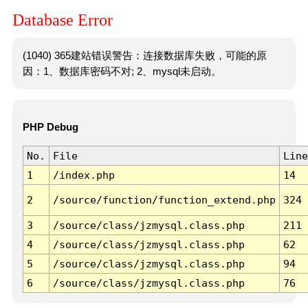
Database Error
(1040) 365建站错误警告：连接数据库失败，可能的原
因：1、数据库密码不对; 2、mysql未启动。
PHP Debug
No.
File
Line
1
/index.php
14
2
/source/function/function_extend.php
324
3
/source/class/jzmysql.class.php
211
4
/source/class/jzmysql.class.php
62
5
/source/class/jzmysql.class.php
94
6
/source/class/jzmysql.class.php
76