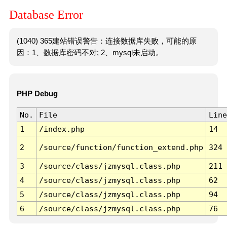
Database Error
(1040) 365建站错误警告：连接数据库失败，可能的原
因：1、数据库密码不对; 2、mysql未启动。
PHP Debug
No.
File
Line
1
/index.php
14
2
/source/function/function_extend.php
324
3
/source/class/jzmysql.class.php
211
4
/source/class/jzmysql.class.php
62
5
/source/class/jzmysql.class.php
94
6
/source/class/jzmysql.class.php
76