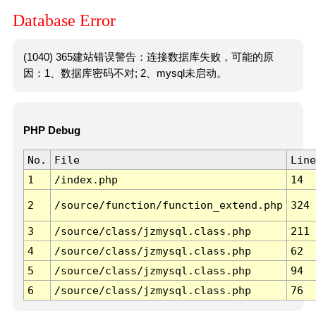
Database Error
(1040) 365建站错误警告：连接数据库失败，可能的原
因：1、数据库密码不对; 2、mysql未启动。
PHP Debug
No.
File
Line
1
/index.php
14
2
/source/function/function_extend.php
324
3
/source/class/jzmysql.class.php
211
4
/source/class/jzmysql.class.php
62
5
/source/class/jzmysql.class.php
94
6
/source/class/jzmysql.class.php
76