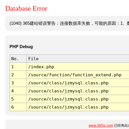
Database Error
(1040) 365建站错误警告：连接数据库失败，可能的原因：1、数
PHP Debug
No.
File
1
/index.php
2
/source/function/function_extend.php
3
/source/class/jzmysql.class.php
4
/source/class/jzmysql.class.php
5
/source/class/jzmysql.class.php
6
/source/class/jzmysql.class.php
www.365jz.com
已经将此