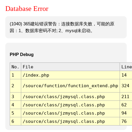
Database Error
(1040) 365建站错误警告：连接数据库失败，可能的原
因：1、数据库密码不对; 2、mysql未启动。
PHP Debug
No.
File
Line
1
/index.php
14
2
/source/function/function_extend.php
324
3
/source/class/jzmysql.class.php
211
4
/source/class/jzmysql.class.php
62
5
/source/class/jzmysql.class.php
94
6
/source/class/jzmysql.class.php
76