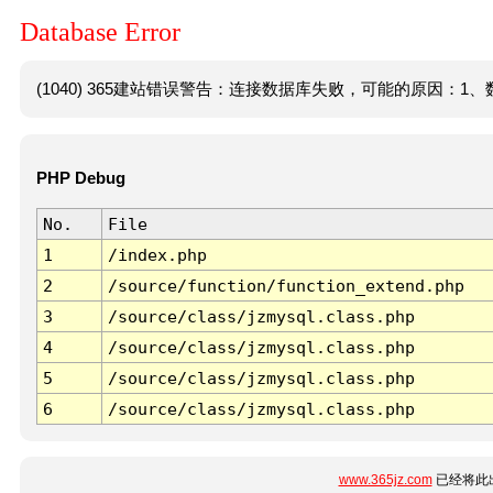
Database Error
(1040) 365建站错误警告：连接数据库失败，可能的原因：1、数
PHP Debug
No.
File
1
/index.php
2
/source/function/function_extend.php
3
/source/class/jzmysql.class.php
4
/source/class/jzmysql.class.php
5
/source/class/jzmysql.class.php
6
/source/class/jzmysql.class.php
www.365jz.com
已经将此