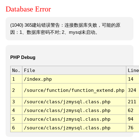
Database Error
(1040) 365建站错误警告：连接数据库失败，可能的原
因：1、数据库密码不对; 2、mysql未启动。
PHP Debug
No.
File
Line
1
/index.php
14
2
/source/function/function_extend.php
324
3
/source/class/jzmysql.class.php
211
4
/source/class/jzmysql.class.php
62
5
/source/class/jzmysql.class.php
94
6
/source/class/jzmysql.class.php
76