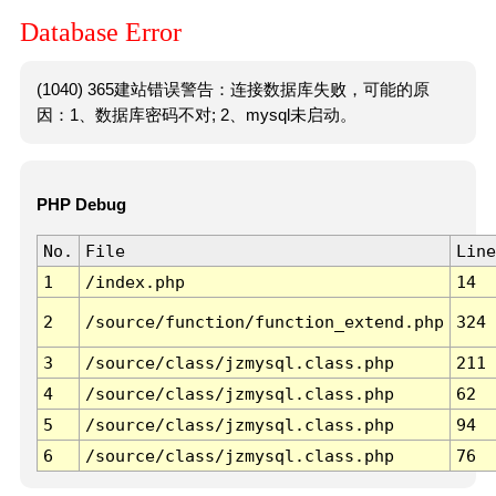
Database Error
(1040) 365建站错误警告：连接数据库失败，可能的原
因：1、数据库密码不对; 2、mysql未启动。
PHP Debug
No.
File
Line
1
/index.php
14
2
/source/function/function_extend.php
324
3
/source/class/jzmysql.class.php
211
4
/source/class/jzmysql.class.php
62
5
/source/class/jzmysql.class.php
94
6
/source/class/jzmysql.class.php
76