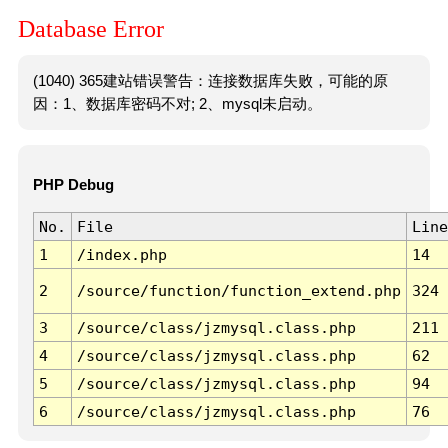
Database Error
(1040) 365建站错误警告：连接数据库失败，可能的原
因：1、数据库密码不对; 2、mysql未启动。
PHP Debug
No.
File
Line
1
/index.php
14
2
/source/function/function_extend.php
324
3
/source/class/jzmysql.class.php
211
4
/source/class/jzmysql.class.php
62
5
/source/class/jzmysql.class.php
94
6
/source/class/jzmysql.class.php
76