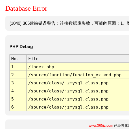
Database Error
(1040) 365建站错误警告：连接数据库失败，可能的原因：1、数
PHP Debug
No.
File
1
/index.php
2
/source/function/function_extend.php
3
/source/class/jzmysql.class.php
4
/source/class/jzmysql.class.php
5
/source/class/jzmysql.class.php
6
/source/class/jzmysql.class.php
www.365jz.com
已经将此