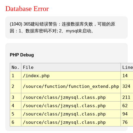
Database Error
(1040) 365建站错误警告：连接数据库失败，可能的原
因：1、数据库密码不对; 2、mysql未启动。
PHP Debug
No.
File
Line
1
/index.php
14
2
/source/function/function_extend.php
324
3
/source/class/jzmysql.class.php
211
4
/source/class/jzmysql.class.php
62
5
/source/class/jzmysql.class.php
94
6
/source/class/jzmysql.class.php
76