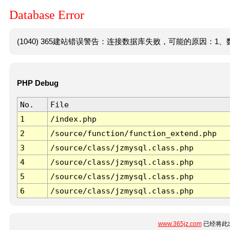
Database Error
(1040) 365建站错误警告：连接数据库失败，可能的原因：1、数
PHP Debug
No.
File
1
/index.php
2
/source/function/function_extend.php
3
/source/class/jzmysql.class.php
4
/source/class/jzmysql.class.php
5
/source/class/jzmysql.class.php
6
/source/class/jzmysql.class.php
www.365jz.com
已经将此