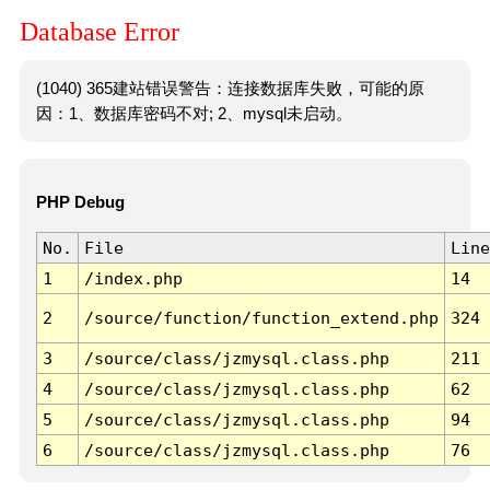
Database Error
(1040) 365建站错误警告：连接数据库失败，可能的原
因：1、数据库密码不对; 2、mysql未启动。
PHP Debug
No.
File
Line
1
/index.php
14
2
/source/function/function_extend.php
324
3
/source/class/jzmysql.class.php
211
4
/source/class/jzmysql.class.php
62
5
/source/class/jzmysql.class.php
94
6
/source/class/jzmysql.class.php
76