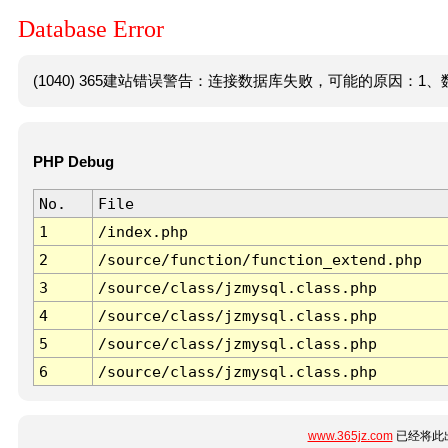
Database Error
(1040) 365建站错误警告：连接数据库失败，可能的原因：1、数
PHP Debug
No.
File
1
/index.php
2
/source/function/function_extend.php
3
/source/class/jzmysql.class.php
4
/source/class/jzmysql.class.php
5
/source/class/jzmysql.class.php
6
/source/class/jzmysql.class.php
www.365jz.com
已经将此